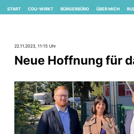
START
CDU-WIRKT
BÜRGERBÜRO
ÜBER MICH
RU
22.11.2023, 11:15 Uhr
Neue Hoffnung für d