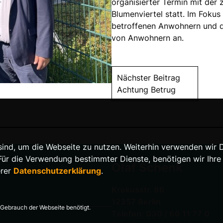
organisierter Termin mit der 
Blumenviertel statt. Im Fokus
betroffenen Anwohnern und d
von Anwohnern an.
Nächster Beitrag
Achtung Betrug
nd, um die Webseite zu nutzen. Weiterhin verwenden wir Die
 die Verwendung bestimmter Dienste, benötigen wir Ihre Ein
Olaf Schenk
erer
Datenschutzerklärung
.
Krokusstr. 86
12357 Berlin
Gebrauch der Webseite benötigt.
Telefon: 030 / 66 11 77 0