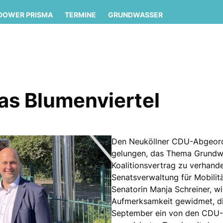
DOWER PRISMA
TERMINE
GRUNDWASSER
as Blumenviertel
Den Neuköllner CDU-Abgeordn
gelungen, das Thema Grundwa
Koalitionsvertrag zu verhande
Senatsverwaltung für Mobilit
Senatorin Manja Schreiner, w
Aufmerksamkeit gewidmet, die
September ein von den CDU-A