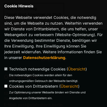
Cookie Hinweis
Nächster Beitrag
Senat lässt Anwohner im Stich
Diese Webseite verwendet Cookies, die notwendig
sind, um die Webseite zu nutzen. Weiterhin verwenden
wir Dienste von Drittanbietern, die uns helfen, unser
Webangebot zu verbessern (Website-Optmierung). Für
die Verwendung bestimmter Dienste, benötigen wir
Ihre Einwilligung. Ihre Einwilligung können Sie
IMPRESSUM
jederzeit widerrufen. Weitere Informationen finden Sie
in unserer
Datenschutzerklärung
.
DATENSCHUTZ
Technisch notwendige Cookies (
Übersicht
)
Die notwendigen Cookies werden allein für den
Olaf Schenk
ordnungsgemäßen Gebrauch der Webseite benötigt.
Cookies von Drittanbietern (
Übersicht
)
Krokusstr. 86
Zur Optimierung unserer Webseite binden wir Dienste und
12357 Berlin
Angebote von Drittanbietern ein.
Telefon: 030 / 66 11 77 0
E-Mail: post@olafschenk.berlin